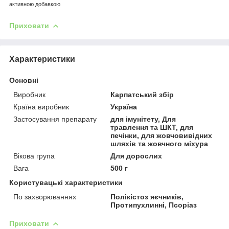
активною добавкою
Приховати
Характеристики
Основні
Виробник
Карпатський збір
Країна виробник
Україна
Застосування препарату
для імунітету, Для
травлення та ШКТ, для
печінки, для жовчовивідних
шляхів та жовчного міхура
Вікова група
Для дорослих
Вага
500 г
Користувацькі характеристики
По захворюваннях
Полікістоз яєчників,
Протипухлинні, Псоріаз
Приховати