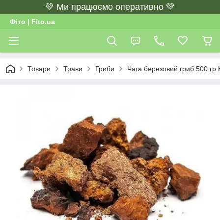
💚 Ми працюємо оперативно 💚
Фіто | Fito.ua
Товари
Трави
Гриби
Чага березовий гриб 500 гр