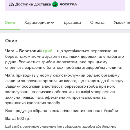
Доступна доставка
Опис
Характеристики
Доставка
Оплата
Умови п
Опис
Чага – Березовий
гриб
– що зустрічається переважно на
березі, також можна зустріти і на інших деревах, але набагато
рідше. Вважається грибом-паразитом, але при цьому
сприяють вирішенню багатьох проблем зі здоров'ям людини.
Чага
приводить у норму кислотно-лужний баланс організму
людини за рахунок органічних кислот, що входять до її складу.
Завдяки особливій властивості березового гриба при його
застосуванні на слизових оболонках та шкірі утворюється
захисна плівка, чага ефективна як протизапальна та
зупиняюча кровотеча засобу.
Вся продукція зібрана в екологічно чистих регіонах України.
Вага:
500 гр.
Цей засіб є рослинною сировиною і не є лікарським засобом або біологічно