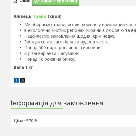
Опис
Характеристики
Ялівець
трава
(хвоя)
Ми збираємо трави, ягоди, коріння у найкращий час з
в екологічно чистих регіонах України з любов'ю та вдя
Надсилаємо замовлення щодня, крім неділі.
Завжди свіжа заготівля та чудова якість.
Понад 500 видів рослинної сировини.
Є різні варіанти фасування.
Понад 10 років на ринку.
Вага
1 кг
Інформація для замовлення
Ціна:
570 ₴