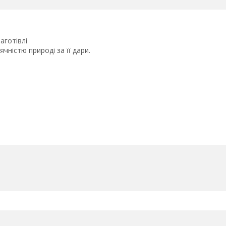
аготівлі
чністю природі за її дари.