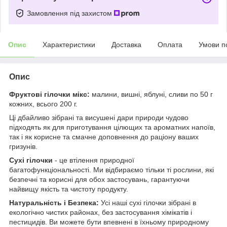
Замовлення під захистом
Опис
Характеристики
Доставка
Оплата
Умови п
Опис
Фруктові гілочки мікс:
малини, вишні, яблуні, сливи по 50 г
кожних, всього 200 г.
Ці дбайливо зібрані та висушені дари природи чудово
підходять як для приготування цілющих та ароматних напоїв,
так і як корисне та смачне доповнення до раціону ваших
гризунів.
Сухі гілочки
- це втілення природної
багатофункціональності. Ми відбираємо тільки ті рослини, які
безпечні та корисні для обох застосувань, гарантуючи
найвищу якість та чистоту продукту.
Натуральність і Безпека:
Усі наші сухі гілочки зібрані в
екологічно чистих районах, без застосування хімікатів і
пестицидів. Ви можете бути впевнені в їхньому природному