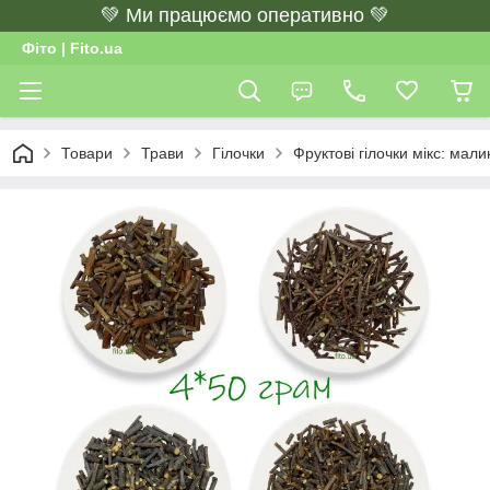
💚 Ми працюємо оперативно 💚
Фіто | Fito.ua
Товари
Трави
Гілочки
Фруктові гілочки мікс: мали