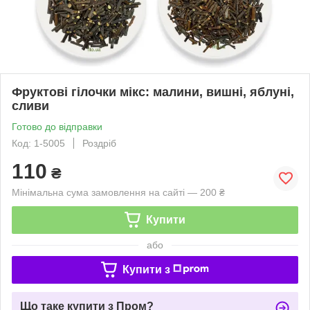
Фруктові гілочки мікс: малини, вишні, яблуні,
сливи
Готово до відправки
Код: 1-5005
Роздріб
110
₴
Мінімальна сума замовлення на сайті — 200 ₴
Купити
або
Купити з
Що таке купити з Пром?