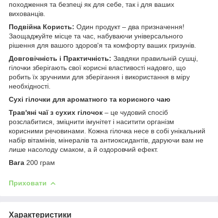
походження та безпеці як для себе, так і для ваших
вихованців.
Подвійна Користь:
Один продукт – два призначення!
Заощаджуйте місце та час, набуваючи універсального
рішення для вашого здоров'я та комфорту ваших гризунів.
Довговічність і Практичність:
Завдяки правильній сушці,
гілочки зберігають свої корисні властивості надовго, що
робить їх зручними для зберігання і використання в міру
необхідності.
Сухі гілочки для ароматного та корисного чаю
Трав'яні чаї з сухих гілочок
– це чудовий спосіб
розслабитися, зміцнити імунітет і наситити організм
корисними речовинами. Кожна гілочка несе в собі унікальний
набір вітамінів, мінералів та антиоксидантів, даруючи вам не
лише насолоду смаком, а й оздоровчий ефект.
Вага
200 грам
Приховати
Характеристики