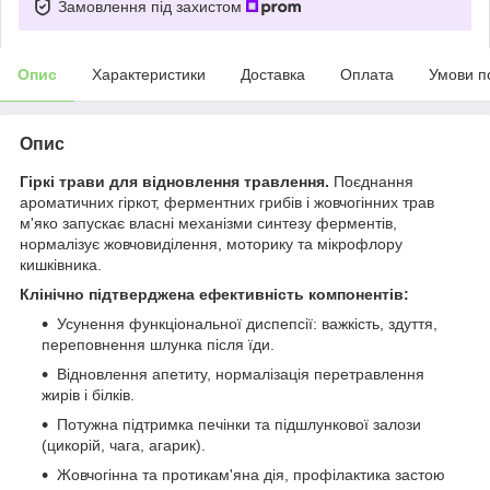
Замовлення під захистом
Опис
Характеристики
Доставка
Оплата
Умови п
Опис
Гіркі трави для відновлення травлення.
Поєднання
ароматичних гіркот, ферментних грибів і жовчогінних трав
м'яко запускає власні механізми синтезу ферментів,
нормалізує жовчовиділення, моторику та мікрофлору
кишківника.
Клінічно підтверджен
а ефективність компонентів
:
Усунення функціональної диспепсії: важкість, здуття,
переповнення шлунка після їди.
Відновлення апетиту, нормалізація перетравлення
жирів і білків.
Потужна підтримка печінки та підшлункової залози
(цикорій, чага, агарик).
Жовчогінна та протикам'яна дія, профілактика застою