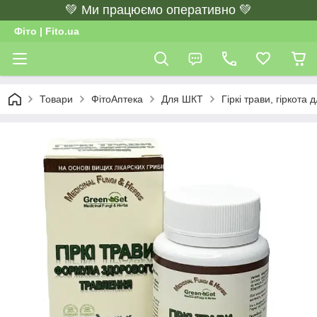
💚 Ми працюємо оперативно 💚
Фіто | Fito.ua
Товари
ФітоАптека
Для ШКТ
Гіркі трави, гіркота