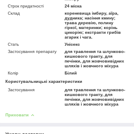
Строк придатності
24 міска
Склад
кореневища імбиру, аїра,
дудника; насіння кмину;
трава деревію, полину
гіркої, материнки; корінь
цикорію; екстракти грибів
агарик і чага.
Стать
Унісекс
Застосування препарату
для травлення та шлунково-
кишкового тракту, для
печінки, для жовчовивідних
шляхів і жовчного міхура
Колір
Білий
Користувальницькі характеристики
Застосування
для травлення та шлунково-
кишкового тракту, для
печінки, для жовчовивідних
шляхів і жовчного міхура
Приховати