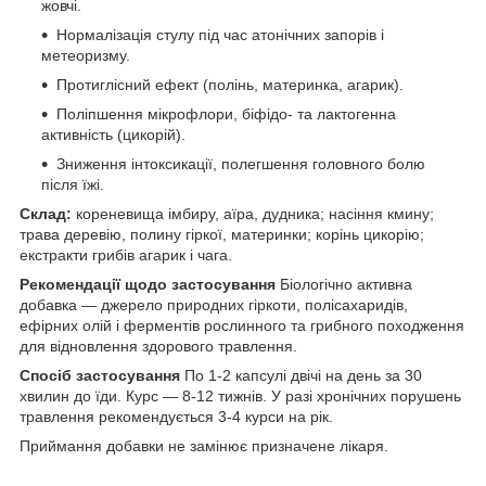
жовчі.
Нормалізація стулу під час атонічних запорів і
метеоризму.
Протиглісний ефект (полінь, материнка, агарик).
Поліпшення мікрофлори, біфідо- та лактогенна
активність (цикорій).
Зниження інтоксикації, полегшення головного болю
після їжі.
Склад:
кореневища імбиру, аїра, дудника; насіння кмину;
трава деревію, полину гіркої, материнки; корінь цикорію;
екстракти грибів агарик і чага.
Рекомендації щодо застосування
Біологічно активна
добавка — джерело природних гіркоти, полісахаридів,
ефірних олій і ферментів рослинного та грибного походження
для відновлення здорового травлення.
Спосіб застосування
По 1-2 капсулі двічі на день за 30
хвилин до їди. Курс — 8-12 тижнів. У разі хронічних порушень
травлення рекомендується 3-4 курси на рік.
Приймання добавки не замінює призначене лікаря.