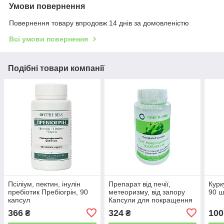
Умови повернення
Повернення товару впродовж 14 днів за домовленістю
Всі умови повернення
Подібні товари компанії
Псіліум, пектин, інулін
Препарат від печії,
Курк
пребіотик Пребіогрін, 90
метеоризму, від запору
90 ш
капсул
Капсули для покращення
травлення
366
324
100
₴
₴