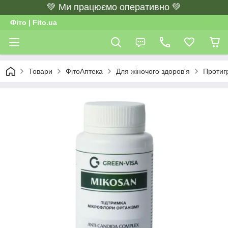
💚 Ми працюємо оперативно 💚
Фіто | Fito.ua
Товари
ФітоАптека
Для жіночого здоров'я
Протигр