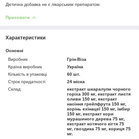
Дієтична добавка не є лікарським препаратом.
Приховати
Характеристики
Основні
Виробник
Грін-Віза
Країна виробник
Україна
Кількість в упаковці
60 шт.
Строк придатності
24 міска
Склад
екстракт шкаралупи чорного
горіха 300 мг, екстракт листя
оливи 150 мг, екстракт
насіння грейпфрута 150 мг,
корінь ехінацеї 150 мг, імбир
150 мг, екстракт кори
мурашиного дерева 75 мг,
екстракт котячого кігтя 75
мг, гвоздика 75 мг, кориця 75
мг.