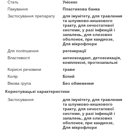
Стать
Унісекс
Пакування
Пластикова банка
Застосування препарату
для імунітету, для травлення
та шлунково-кишкового
тракту, для сечостатевої
системи, у разі інфекцій і
запалень, для слизових
оболонок, при кандиозе,
Для мікрофлори
Для поліпшення
регенерації
Властивості
антиоксидант, детоксикація,
комплексні, протизапальні
Корисні речовини
трави
Колір
Білий
Вікова група
Без обмеження
Користувацькі характеристики
Застосування
для імунітету, для травлення
та шлунково-кишкового
тракту, для сечостатевої
системи, у разі інфекцій і
запалень, для слизових
оболонок, при кандиозе,
Для мікрофлори