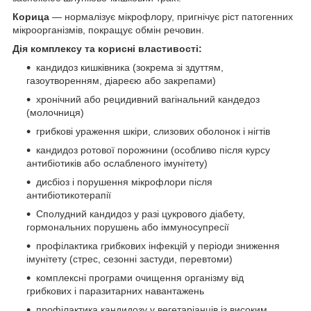
Корица
— нормалізує мікрофлору, пригнічує ріст патогенних
мікроорганізмів, покращує обмін речовин.
Дія комплексу та корисні властивості:
кандидоз кишківника (зокрема зі здуттям,
газоутворенням, діареєю або закрепами)
хронічний або рецидивний вагінальний кандедоз
(молочниця)
грибкові ураження шкіри, слизових оболонок і нігтів
кандидоз ротової порожнини (особливо після курсу
антибіотиків або ослабленого імунітету)
дисбіоз і порушення мікрофлори після
антибіотикотерапії
Сполудний кандидоз у разі цукрового діабету,
гормональних порушень або іммуносупресії
профілактика грибкових інфекцій у періоди зниження
імунітету (стрес, сезонні застуди, перевтоми)
комплексні програми очищення організму від
грибкових і паразитарних навантажень
профілактика кандидозу у вегетаріанців із високим