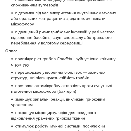
споживанням вуглеводів
підтримка під час використання внутрішньоматкових
або оральних контрацептивів, здатних змінювати
мікрофлору
підвищений ризик грибкових інфекцій у разі частого
відведення басейнів, саун, спортзалу або тривалого
перебивання у вологому середовищі.
Опис:
пригнічує ріст грибків
Candida
і руйнує їхню клітинну
структуру
перешкоджає утворенню біоплівок — захисних
структур, які підвищують стійкість грибків
проявляє антимікробну активність проти супутньої
патогенної мікрофлори (бактерій)
зменшує запальні реакції, викликані грибковим
ураженням
покращує мікроциркуляцію для швидшого
відновлення уражених грибком тканин
стимулює роботу імунної системи, посилюючи