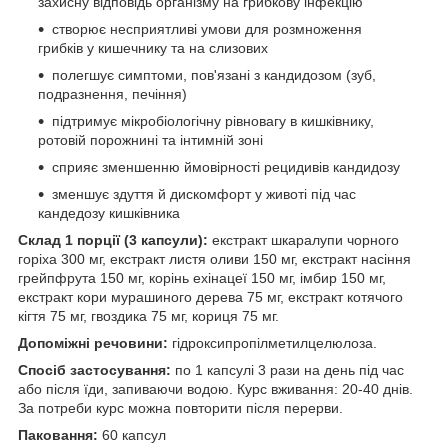
захисну відповідь організму на грибкову інфекцію
створює несприятливі умови для розмноження
грибків у кишечнику та на слизових
полегшує симптоми, пов'язані з кандидозом (зуб,
подразнення, печіння)
підтримує мікробіологічну рівновагу в кишківнику,
ротовій порожнині та інтимній зоні
сприяє зменшенню ймовірності рецидивів кандидозу
зменшує здуття й дискомфорт у животі під час
кандедозу кишківника
Склад 1 порції (3 капсули):
екстракт шкаралупи чорного
горіха 300 мг, екстракт листя оливи 150 мг, екстракт насіння
грейпфрута 150 мг, корінь ехінацеї 150 мг, імбир 150 мг,
екстракт кори мурашиного дерева 75 мг, екстракт котячого
кігтя 75 мг, гвоздика 75 мг, кориця 75 мг.
Допоміжні речовини:
гідроксипропілметилцелюлоза.
Спосіб застосування:
по 1 капсулі 3 рази на день під час
або після їди, запиваючи водою. Курс вживання: 20-40 днів.
За потреби курс можна повторити після перерви.
Паковання:
60 капсул