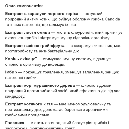
Опис компонентів:
Екстракт шкаралупи чорного горіха
— потужний
природний антимікотик, що руйнує оболонку грибка Candida
та інших патогенів, що гальмує їх ріст.
Екстракт листя оливи
— містить олеуропеїн, який пригнічує
активність грибів і підтримує імунну відповідь організму.
Екстракт насіння грейпфрута
— знезаражує кишківник, має
протигрибкову та антибактеріальну дію.
Корінь ехінацеї
— стимулює імунну систему, підвищує
опірність організму до інфекцій.
Імбир
— покращує травлення, зменшує запалення, знищує
патогенні грибки.
Екстракт корі мурашиного дерева
— широко відомий
природний протигрибковий засіб, який ефективно діє під час
кандедозу.
Екстракт котячого кігтя
— має імуномодулювальну та
протизапальну дію, допомагає боротися з хронічними
грибковими процесами.
Гвоздика
— містить евгенол, який блокує ріст грибків і
заспокоює шлунково-кишковий тракт.