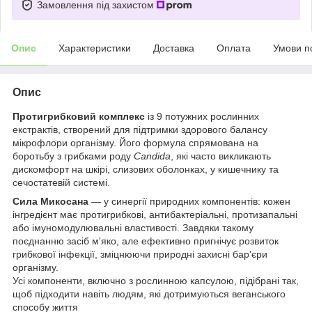
Замовлення під захистом
Опис
Характеристики
Доставка
Оплата
Умови п
Опис
Протигрибковий комплекс
із 9 потужних рослинних
екстрактів, створений для підтримки здорового балансу
мікрофлори організму. Його формула спрямована на
боротьбу з грибками роду
Candida
, які часто викликають
дискомфорт на шкірі, слизових оболонках, у кишечнику та
сечостатевій системі.
Сила Микосана
— у синергії природних компонентів: кожен
інгредієнт має протигрибкові, антибактеріальні, протизапальні
або імуномодулювальні властивості. Завдяки такому
поєднанню засіб м'яко, але ефективно пригнічує розвиток
грибкової інфекції, зміцнюючи природні захисні бар'єри
організму.
Усі компоненти, включно з рослинною капсулою, підібрані так,
щоб підходити навіть людям, які дотримуються веганського
способу життя