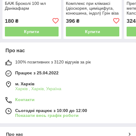
БАЖ Броколі 100 мл
Комплекс при клімаксі
Преп
Данікафарм
(діоскорея, циміцифуга,
мете
конюшина, індол) Грін віза
Капс
трав
180
396
324
₴
₴
Купити
Купити
Про нас
100% позитивних з 3120 відгуків за рік
Працює з 25.04.2022
м. Харків
Харків , Харків, Україна
Контакти
Сьогодні працює з 10:00 до 12:00
Показати весь графік роботи
Про нас