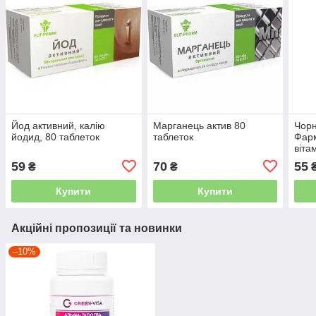
Йод активний, калію
Марганець актив 80
Чорн
йодид, 80 таблеток
таблеток
Фарм
віта
59
70
55
₴
₴
Купити
Купити
Акційні пропозиції та новинки
–10%