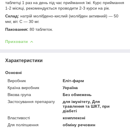
таблетці 1 раз на день під час приймання їжі. Курс приймання
1-2 місяці, рекомендується проводити 2-3 курси на рік.
Склад:
натрій молібдено-кислий (молібден активний) — 50
мкг, віт. С — 30 мг.
Паковання:
80 таблеток.
Приховати
Характеристики
Основні
Виробник
Еліт-фарм
Країна виробник
Україна
Вікова група
Без обмежень
Застосування препарату
для імунітету, Для
травлення та ШКТ, при
діабеті
Властивості
комплексні
Для поліпшення
обміну речовин