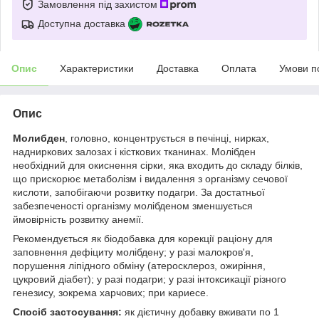
Замовлення під захистом
Доступна доставка
Опис
Характеристики
Доставка
Оплата
Умови п
Опис
Молибден
, головно, концентрується в печінці, нирках,
надниркових залозах і кісткових тканинах. Молібден
необхідний для окиснення сірки, яка входить до складу білків,
що прискорює метаболізм і видалення з організму сечової
кислоти, запобігаючи розвитку подагри. За достатньої
забезпеченості організму молібденом зменшується
ймовірність розвитку анемії.
Рекомендується як біодобавка для корекції раціону для
заповнення дефіциту молібдену; у разі малокров'я,
порушення ліпідного обміну (атеросклероз, ожиріння,
цукровий діабет); у разі подагри; у разі інтоксикації різного
генезису, зокрема харчових; при кариесе.
Спосіб застосування:
як дієтичну добавку вживати по 1