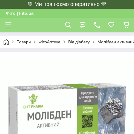
💚 Ми працюємо оперативно 💚
Фіто | Fito.ua
Товари
ФітоАптека
Від діабету
Молібден активний