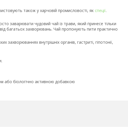
ористовують також у харчовій промисловості, як
спеції
.
осто заварювати чудовий чай із трави, який принесе тільки
від багатьох захворювань. Чай пропонують пити практично
ких захворюваннях внутрішніх органів, гастриті, гіпотонії,
и.
бом або біологічно активною добавкою