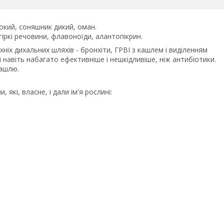
окий, соняшник дикий, оман.
іркі речовини, флавоноїди, алантопікрин.
іх дихальних шляхів - бронхіти, ГРВІ з кашлем і виділенням
і навіть набагато ефективніше і нешкідливіше, ніж антибіотики.
ашлю.
кі, власне, і дали ім'я рослині: