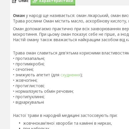
Опис
Характеристики
Оман
у народі ще називається: оман лікарський, оман вис
Трава рослини Оман містить масло, аскорбінову кислоту, г
Оман допомагаємо практично при всіх захворюваннях верхн
мокротиння. При цьому оман показує себе не гірше, а інод
Настій оману також вважається найкращим засобом від к
Трава оман славиться дев'ятьма корисними властивостями, я
• протизапальні;
• протимікробні;
• сечогінні;
• знижують апетит (для
схуднення
);
• жовчогінні;
• протиглистові;
• нормалізують обмін речовин;
• протипухлинні;
• відхаркувальні
Настої трави в народній медицині застосовують при:
жовчнокам'яної хвороби та камінні в нирках,
при набряках,