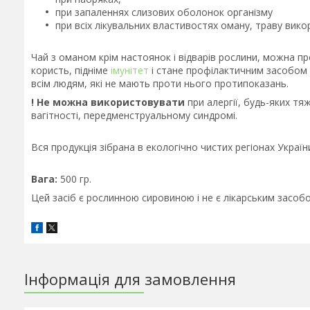
при запаленнях слизових оболонок організму
при всіх лікувальних властивостях оману, траву вик
Чай з оманом крім настоянок і відварів рослини, можна пр
користь, підніме
імунітет
і стане профілактичним засобом 
всім людям, які не мають проти нього протипоказань.
! Не можна використовувати
при алергії, будь-яких тяж
вагітності, передменструальному синдромі.
Вся продукція зібрана в екологічно чистих регіонах Україн
Вага:
500 гр.
Цей засіб є рослинною сировиною і не є лікарським засо
Інформація для замовлення