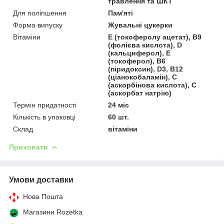
травлення та ШКТ
Для поліпшення
Пам'яті
Форма випуску
Жувальні цукерки
Вітаміни
Е (токоферолу ацетат), В9
(фолієва кислота), D
(кальциферол), Е
(токоферол), В6
(піридоксин), D3, В12
(ціанокобаламін), С
(аскорбінова кислота), С
(аскорбат натрію)
Термін придатності
24 міс
Кількість в упаковці
60 шт.
Склад
вітаміни
Приховати
Умови доставки
Нова Пошта
Магазини Rozetka