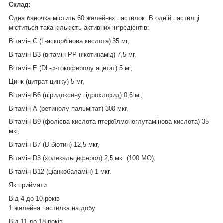
Склад:
Одна баночка містить 60 желейних пастилок. В одній пастилці
міститься така кількість активних інгредієнтів:
Вітамін C (L-аскорбінова кислота) 35 мг,
Вітамін B3 (вітамін PP нікотинамід) 7,5 мг,
Вітамін Е (DL-α-токоферолу ацетат) 5 мг,
Цинк (цитрат цинку) 5 мг,
Вітамін B6 (піридоксину гідрохлорид) 0,6 мг,
Вітамін А (ретинолу пальмітат) 300 мкг,
Вітамін B9 (фолієва кислота птероїлмоноглутамінова кислота) 35
мкг,
Вітамін B7 (D-біотин) 12,5 мкг,
Вітамін D3 (холекальциферол) 2,5 мкг (100 МО),
Вітамін B12 (ціанкобаламін) 1 мкг.
Як приймати
Від 4 до 10 років
1 желейна пастилка на добу
Від 11 до 18 років