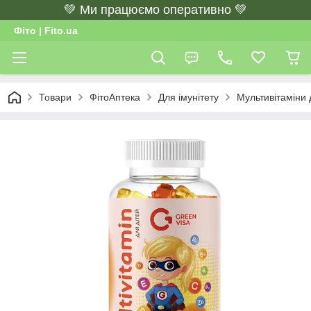
💚 Ми працюємо оперативно 💚
Фіто | Fito.ua
Товари
ФітоАптека
Для імунітету
Мультивітаміни 