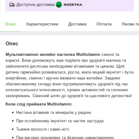
Доступна доставка
Опис
Характеристики
Доставка
Оплата
Умови п
Опис
Мультивітамінні желейні пастилки Multivitamin
смачні та
корисні. Вони допоможуть вам подбати про здоров'я малюка та
забезпечити десятьма необхідними вітамінами та цинком. Щоб
дитина гармонійно розвивалася, росла, мала міцний імунітет і була
енергійною, смачно і зручно вживати наші желейки. Завдяки
збалансованому складу вони підтримуватимуть здоров'я під час
інтелектуального інтенсивності, ігрових активностей та сезонних
захворювань. Смачний шлях до здоров'я та щасливого дитинства!
Коли слід приймати Multivitamin:
Нестача вітамінів та мінералів у раціоні.
При ослабленому імунітеті та частих застудах.
Тьмяне волосся і ламкі нігті.
При високих розумових та фізичних навантаженнях.