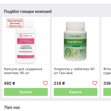
Подібні товари компанії
Капсули для схуднення
Хлорелла у таблетках 60
Фіто
комплекс 90 шт
шт Грін-віза
суди
492
216
336
₴
₴
Купити
Купити
Про нас