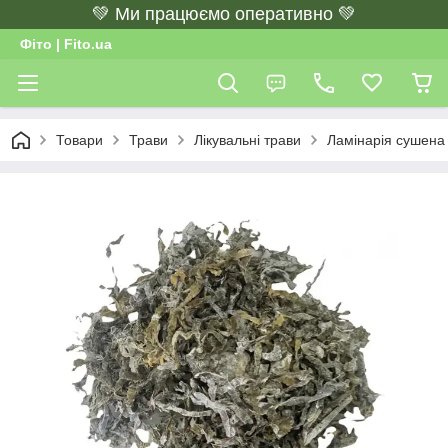
💚 Ми працюємо оперативно 💚
Фіто | Fito.ua
Товари
Трави
Лікувальні трави
Ламінарія сушена 