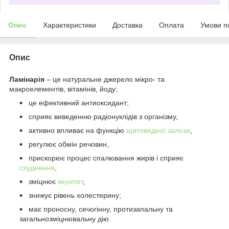
Опис
Характеристики
Доставка
Оплата
Умови п
Опис
Ламінарія
– це натуральне джерело мікро- та
макроелементів, вітамінів, йоду;
це ефективний антиоксидант;
сприяє виведенню радіонуклідів з організму,
активно впливає на функцію
щитовидної залози
,
регулює обмін речовин,
прискорює процес спалювання жирів і сприяє
схуднення
,
зміцнює
імунітет
,
знижує рівень холестерину;
має проносну, сечогінну, протизапальну та
загальнозміцнювальну дію.