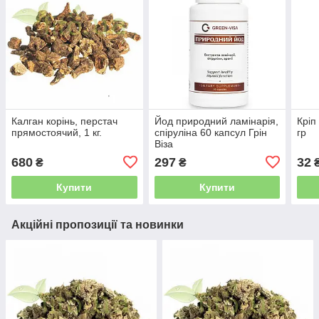
Калган корінь, перстач
Йод природний ламінарія,
Кріп
прямостоячий, 1 кг.
спіруліна 60 капсул Грін
гр
Віза
680
297
32
₴
₴
Купити
Купити
Акційні пропозиції та новинки