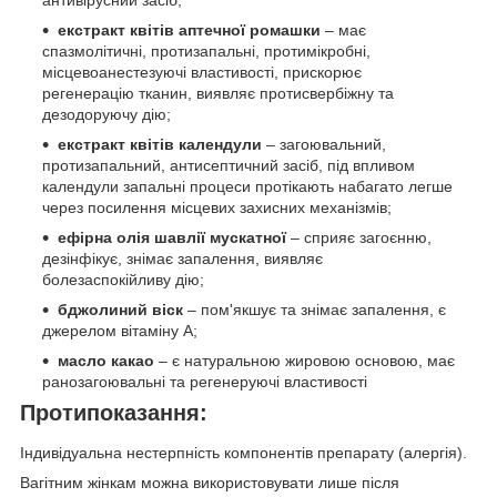
антивірусний засіб;
екстракт квітів аптечної ромашки
– має
спазмолітичні, протизапальні, протимікробні,
місцевоанестезуючі властивості, прискорює
регенерацію тканин, виявляє протисвербіжну та
дезодоруючу дію;
екстракт квітів календули
– загоювальний,
протизапальний, антисептичний засіб, під впливом
календули запальні процеси протікають набагато легше
через посилення місцевих захисних механізмів;
ефірна олія шавлії мускатної
– сприяє загоєнню,
дезінфікує, знімає запалення, виявляє
болезаспокійливу дію;
бджолиний віск
– пом'якшує та знімає запалення, є
джерелом вітаміну А;
масло какао
– є натуральною жировою основою, має
ранозагоювальні та регенеруючі властивості
Протипоказання:
Індивідуальна нестерпність компонентів препарату (алергія).
Вагітним жінкам можна використовувати лише після