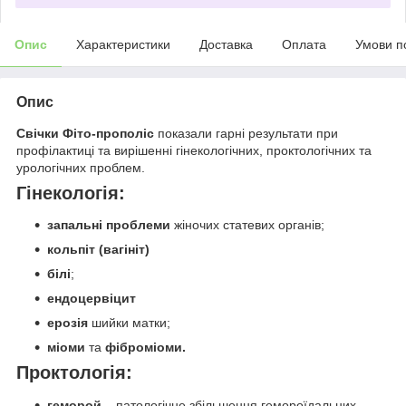
Опис
Характеристики
Доставка
Оплата
Умови п
Опис
Свічки Фіто-прополіс
показали гарні результати при
профілактиці та вирішенні гінекологічних, проктологічних та
урологічних проблем.
Гінекологія:
запальні проблеми
жіночих статевих органів;
кольпіт (вагініт)
білі
;
ендоцервіцит
ерозія
шийки матки;
міоми
та
фіброміоми.
Проктологія:
геморой
– патологічне збільшення гемороїдальних