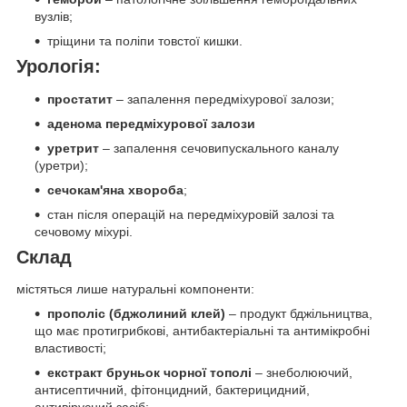
вузлів;
тріщини та поліпи товстої кишки.
Урологія:
простатит
– запалення передміхурової залози;
аденома
передміхурової залози
уретрит
– запалення сечовипускального каналу
(уретри);
сечокам'яна хвороба
;
стан після операцій на передміхуровій залозі та
сечовому міхурі.
Склад
містяться лише натуральні компоненти:
прополіс (бджолиний клей)
– продукт бджільництва,
що має протигрибкові, антибактеріальні та антимікробні
властивості;
екстракт бруньок чорної тополі
– знеболюючий,
антисептичний, фітонцидний, бактерицидний,