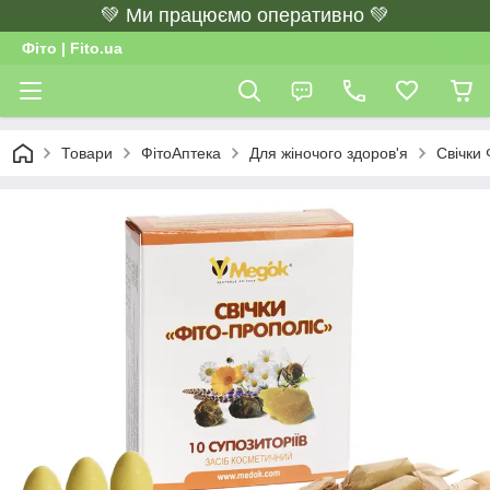
💚 Ми працюємо оперативно 💚
Фіто | Fito.ua
Товари
ФітоАптека
Для жіночого здоров'я
Свічки