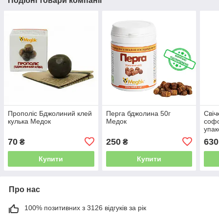
Подібні товари компанії
Прополіс Бджолиний клей
Перга бджолина 50г
Свіч
кулька Медок
Медок
софо
упак
70
250
630
₴
₴
Купити
Купити
Про нас
100% позитивних з 3126 відгуків за рік