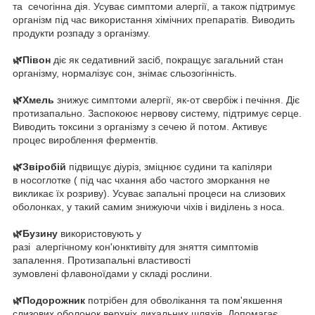
та сечогінна дія. Усуває симптоми алергії, а також підтримує
організм під час використання хімічних препаратів. Виводить
продукти розпаду з організму.
🌿Півон
діє як седативний засіб, покращує загальний стан
організму, нормалізує сон, знімає сльозогінність.
🌿Хмель
знижує симптоми алергії, як-от свербіж і печіння. Діє
протизапально. Заспокоює нервову систему, підтримує серце.
Виводить токсини з організму з сечею й потом. Активує
процес вироблення ферментів.
🌿Звіробій
підвищує діуріз, зміцнює судини та капіляри
в носоглотке ( під час чхання або частого зморкання не
викликає їх розриву). Усуває запальні процеси на слизових
оболонках, у такий самим знижуючи чіхів і виділень з носа.
🌿Бузину
використовують у
разі алергічному кон'юнктивіту для зняття симптомів
запалення. Протизапальні властивості
зумовлені флавоноїдами у складі рослини.
🌿Подорожник
потрібен для обволікання та пом'якшення
слизових оболонок верхніх дихальних шляхів. Допомагає