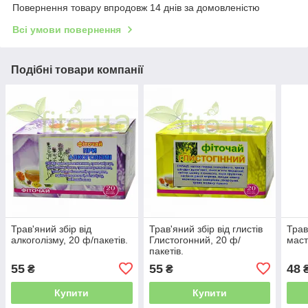
Повернення товару впродовж 14 днів за домовленістю
Всі умови повернення
Подібні товари компанії
Трав'яний збір від
Трав'яний збір від глистів
Трав
алкоголізму, 20 ф/пакетів.
Глистогонний, 20 ф/
маст
пакетів.
55
55
48
₴
₴
Купити
Купити