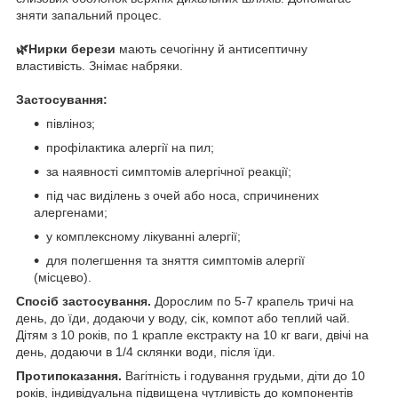
зняти запальний процес.
🌿Нирки берези
мають сечогінну й антисептичну
властивість. Знімає набряки.
Застосування:
півліноз;
профілактика алергії на пил;
за наявності симптомів алергічної реакції;
під час виділень з очей або носа, спричинених
алергенами;
у комплексному лікуванні алергії;
для полегшення та зняття симптомів алергії
(місцево).
Спосіб застосування.
Дорослим по 5-7 крапель тричі на
день, до їди, додаючи у воду, сік, компот або теплий чай.
Дітям з 10 років, по 1 крапле екстракту на 10 кг ваги, двічі на
день, додаючи в 1/4 склянки води, після їди.
Протипоказання.
Вагітність і годування грудьми, діти до 10
років, індивідуальна підвищена чутливість до компонентів