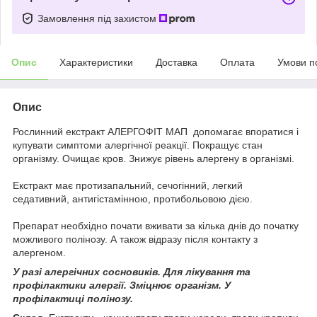
Замовлення під захистом
Опис
Характеристики
Доставка
Оплата
Умови п
Опис
Рослинний екстракт АЛЕРГОФІТ МАП допомагає впоратися і
купувати симптоми алергічної реакції. Покращує стан
організму. Очищає кров. Знижує рівень алергену в організмі.
Екстракт має протизапальний, сечогінний, легкий
седативний, антигістамінною, протибольовою дією.
Препарат необхідно почати вживати за кілька днів до початку
можливого полінозу. А також відразу після контакту з
алергеном.
У разі алергічних сосновиків. Для лікування та
профілактики алергії. Зміцнює організм. У
профілактиці полінозу.