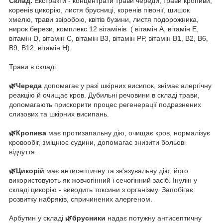
Склад.
Екстракти - концентрати трави череди, трави кропиви,
коренів цикорію, листя брусниці, коренів півонії, шишок
хмелю, трави звіробою, квітів бузини, листя подорожника,
нирок берези, комплекс 12 вітамінів ( вітамін А, вітамін Е,
вітамін D, вітамін С, вітамін В3, вітамін РР, вітамін В1, В2, В6,
В9, В12, вітамін Н).
Трави в складі:
🌿Череда
допомагає у разі шкірних висипок, знімає алергічну
реакцію й очищає кров. Дубильні речовини в складі трави,
допомагають прискорити процес регенерації подразнених
слизових та шкірних висипань.
🌿Кропива
має протизапальну дію, очищає кров, нормалізує
кровообіг, зміцнює судини, допомагає знизити больові
відчуття.
🌿Цикорій
має антисептичну та зв'язувальну дію, його
використовують як жовчогінний і сечогінний засіб. Інулін у
складі цикорію - виводить токсини з організму. Запобігає
розвитку набряків, спричинених алергеном.
Арбутин у складі
🌿брусники
надає потужну антисептичну