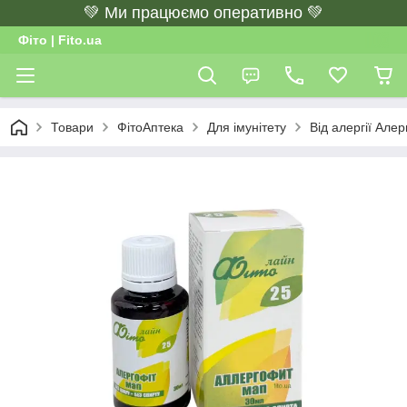
💚 Ми працюємо оперативно 💚
Фіто | Fito.ua
Товари
ФітоАптека
Для імунітету
Від алергії Але