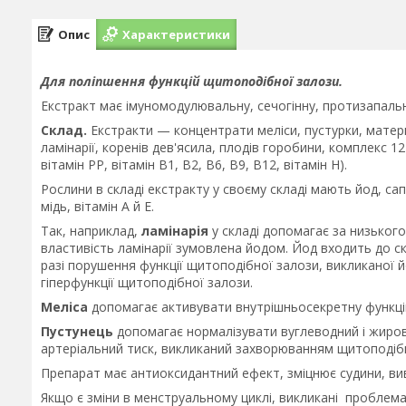
Опис
Характеристики
Для поліпшення функцій щитоподібної залози.
Екстракт має імуномодулювальну, сечогінну, протизапаль
Склад.
Екстракти — концентрати меліси, пустурки, материн
ламінарії, коренів дев'ясила, плодів горобини, комплекс 12 ві
вітамін РР, вітамін В1, В2, В6, В9, В12, вітамін Н).
Рослини в складі екстракту у своєму складі мають йод, сап
мідь, вітамін А й Е.
Так, наприклад,
ламінарія
у складі допомагає за низького
властивість ламінарії зумовлена йодом. Йод входить до с
разі порушення функції щитоподібної залози, викликаної 
гіперфункції щитоподібної залози.
Меліса
допомагає активувати внутрішньосекретну функцію
Пустунець
допомагає нормалізувати вуглеводний і жиров
артеріальний тиск, викликаний захворюванням щитоподіб
Препарат має антиоксидантний ефект, зміцнює судини, виво
Якщо є зміни в менструальному циклі, викликані проблем