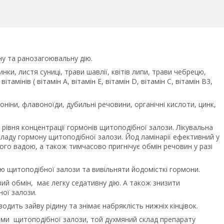
ну та ранозагоювальну дію.
ки, листя суниці, трави шавлії, квітів липи, трави чебрецю,
тамінів ( вітамін А, вітамін Е, вітамін D, вітамін С, вітамін В3,
оніни, флавоноїди, дубильні речовини, органічні кислоти, цинк,
 рівня концентрації гормонів щитоподібної залози. Лікувальна
кладу гормону щитоподібної залози. Йод ламінарії ефективний у
його вадою, а також тимчасово пригнічує обмін речовин у разі
 щитоподібної залози та вивільняти йодомісткі гормони.
ий обмін, має легку седативну дію. А також знизити
ної залози.
дить зайву рідину та знімає набряклість нижніх кінцівок.
ами щитоподібної залози, той духмяний склад препарату