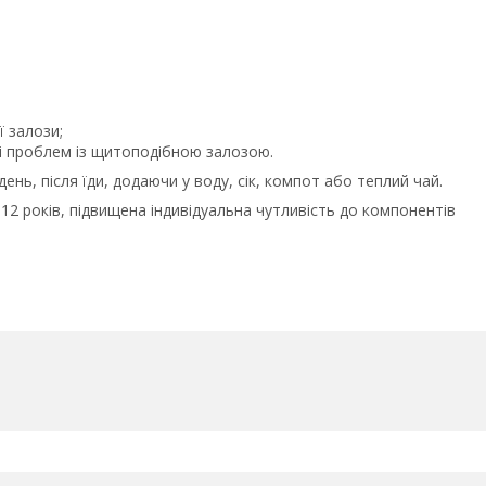
ї залози;
зі проблем із щитоподібною залозою.
ень, після їди, додаючи у воду, сік, компот або теплий чай.
о 12 років, підвищена індивідуальна чутливість до компонентів