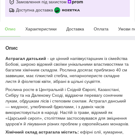
Замовлення під захистом
Доступна доставка
Опис
Характеристики
Доставка
Оплата
Умови п
Опис
Астрагал датський
- це цінний напівкустаршник із сімейства
Бобові, широко відомий своїми унікальними властивостями та
багатим хімічним складом. Рослина досягає приблизно 40 см
заввишки, має гілкистий стебла, непарноперисте складне
листя й фіолетові квіти, зібрані в щільні суцвіття.
Рослина росте в Центральній і Східній Європі, Казахстані,
Сибіру та на Далекому Сході, віддаючи перевагу сонячним
лукам, обдушкам лісів і степовим схилам. Астрагал данський
— медонос, улюблений бджолами, і з давніх часів
використовується в народі. Настій із трави, відомий як
«Царський сироп», століттями застосовувався для зміцнення
здоров'я й лікування різних проблем у європейських монархів.
Хімічний склад астрагала містить:
ефірні олії, кумарини,