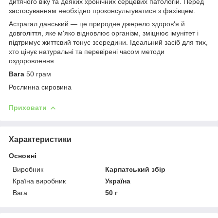
дитячого віку та деяких хронічних серцевих патологій. Перед
застосуванням необхідно проконсультуватися з фахівцем.
Астрагал данський — це природне джерело здоров'я й
довголіття, яке м'яко відновлює організм, зміцнює імунітет і
підтримує життєвий тонус зсередини. Ідеальний засіб для тих,
хто цінує натуральні та перевірені часом методи
оздоровлення.
Вага
50 грам
Рослинна сировина
Приховати
Характеристики
Основні
Виробник
Карпатський збір
Країна виробник
Україна
Вага
50 г