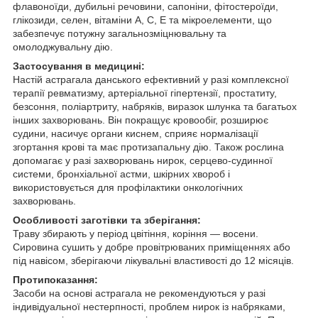
флавоноїди, дубильні речовини, сапоніни, фітостероїди,
глікозиди, селен, вітаміни А, С, Е та мікроелементи, що
забезпечує потужну загальнозміцнювальну та
омолоджувальну дію.
Застосування в медицині:
Настій астрагала данського ефективний у разі комплексної
терапії ревматизму, артеріальної гіпертензії, простатиту,
безсоння, поліартриту, набряків, виразок шлунка та багатьох
інших захворювань. Він покращує кровообіг, розширює
судини, насичує органи киснем, сприяє нормалізації
згортання крові та має протизапальну дію. Також рослина
допомагає у разі захворювань нирок, серцево-судинної
системи, бронхіальної астми, шкірних хвороб і
використовується для профілактики онкологічних
захворювань.
Особливості заготівки та зберігання:
Траву збирають у період цвітіння, коріння — восени.
Сировина сушить у добре провітрюваних приміщеннях або
під навісом, зберігаючи лікувальні властивості до 12 місяців.
Протипоказання:
Засоби на основі астрагала не рекомендуються у разі
індивідуальної нестерпності, проблем нирок із набряками,