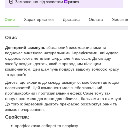
Замовлення під захистом
Опис
Характеристики
Доставка
Оплата
Умови п
Опис
Дегтярний шампунь
збагачений високоактивними та
водночас винятково натуральними інгредієнтами, які чудово
оздоровлюють не тільки шкіру, але й волосся. До складу
засобу входить деготь, який є природним цілющим
компонентом. Цей шампунь подарує вашому волоссю красу
та здоров'я.
Деготь, що входить до складу шампуню, має безліч цілющих
властивостей. Цей компонент має знеболювальний,
протимікробний і протизапальний ефект. Саме тому так
популярно мило дегтярне для обличчя, бальзами та шампуні.
До того ж березовий дьоготь прекрасно розсмоктує рани та
знімає почервоніння.
Свойства:
профілактика себореї та псоріазу