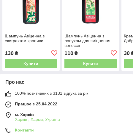
Шампунь Авіценна з
Шампунь Авіценна з
Крем
екстрактом кропиви
лопухом для зміцнення
Добр
волосся
130
110
30
₴
₴
Купити
Купити
Про нас
100% позитивних з 3131 відгука за рік
Працює з 25.04.2022
м. Харків
Харків , Харків, Україна
Контакти