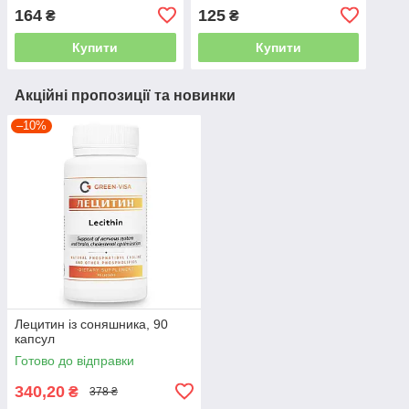
164
125
₴
₴
Купити
Купити
Акційні пропозиції та новинки
–10%
Лецитин із соняшника, 90
капсул
Готово до відправки
340,20
₴
378 ₴