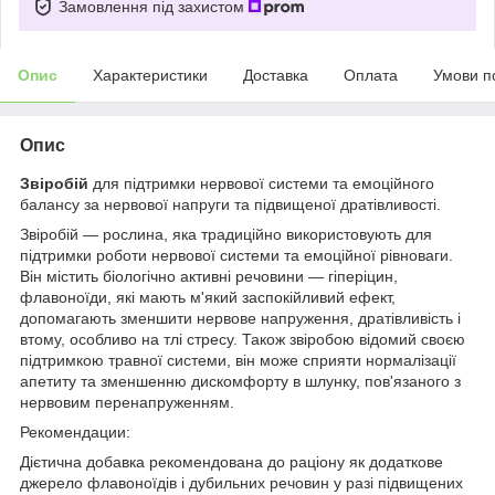
Замовлення під захистом
Опис
Характеристики
Доставка
Оплата
Умови п
Опис
Звіробій
для підтримки нервової системи та емоційного
балансу за нервової напруги та підвищеної дратівливості.
Звіробій — рослина, яка традиційно використовують для
підтримки роботи нервової системи та емоційної рівноваги.
Він містить біологічно активні речовини — гіперіцин,
флавоноїди, які мають м'який заспокійливий ефект,
допомагають зменшити нервове напруження, дратівливість і
втому, особливо на тлі стресу. Також звіробою відомий своєю
підтримкою травної системи, він може сприяти нормалізації
апетиту та зменшенню дискомфорту в шлунку, пов'язаного з
нервовим перенапруженням.
Рекомендации:
Дієтична добавка рекомендована до раціону як додаткове
джерело флавоноїдів і дубильних речовин у разі підвищених