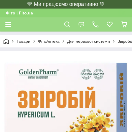
💚 Ми працюємо оперативно 💚
Фіто | Fito.ua
Товари
ФітоАптека
Для нервової системи
Звіроб