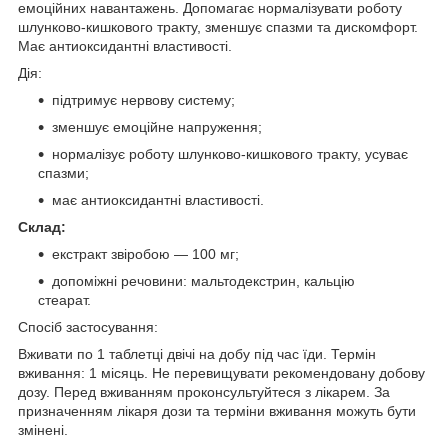
емоційних навантажень. Допомагає нормалізувати роботу
шлунково-кишкового тракту, зменшує спазми та дискомфорт.
Має антиоксидантні властивості.
Дія:
підтримує нервову систему;
зменшує емоційне напруження;
нормалізує роботу шлунково-кишкового тракту, усуває
спазми;
має антиоксидантні властивості.
Склад:
екстракт звіробою — 100 мг;
допоміжні речовини: мальтодекстрин, кальцію
стеарат.
Спосіб застосування:
Вживати по 1 таблетці двічі на добу під час їди. Термін
вживання: 1 місяць. Не перевищувати рекомендовану добову
дозу. Перед вживанням проконсультуйтеся з лікарем. За
призначенням лікаря дози та терміни вживання можуть бути
змінені.