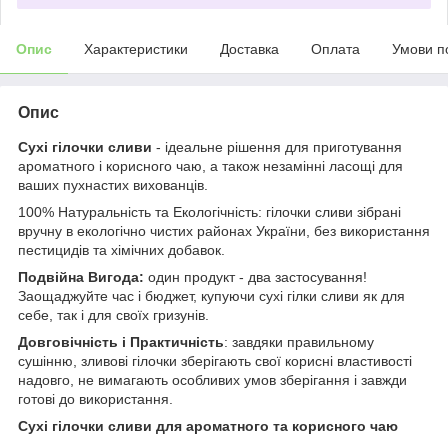
Опис
Характеристики
Доставка
Оплата
Умови п
Опис
Сухі гілочки сливи
- ідеальне рішення для приготування
ароматного і корисного чаю, а також незамінні ласощі для
ваших пухнастих вихованців.
100% Натуральність та Екологічність: гілочки сливи зібрані
вручну в екологічно чистих районах України, без використання
пестицидів та хімічних добавок.
Подвійна Вигода:
один продукт - два застосування!
Заощаджуйте час і бюджет, купуючи сухі гілки сливи як для
себе, так і для своїх гризунів.
Довговічність і Практичність
: завдяки правильному
сушінню, зливові гілочки зберігають свої корисні властивості
надовго, не вимагають особливих умов зберігання і завжди
готові до використання.
Сухі гілочки сливи для ароматного та корисного чаю