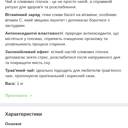
Чай зі сливових гілочок - це не просто напій, а справжній
ритуал для здоров'я та розслаблення.
Вітамінний заряд
: гілки сливи багаті на вітаміни, особливо
вітамін С, який зміцнює імунітет і допомагає боротися з
застудами.
Антиоксидантні властивості
: природні антиоксиданти, що
містяться у гілочках, сприяють очищенню організму та
уповільнюють процеси старіння.
Заспокійливий ефект
: м'який настій сливових гілочок
допомагає зняти стрес, розслабитися після напруженого дня
та покращити якість сну.
Трав'яний чай:
ідеально підходить для любителів трав'яного
чаю, пропонуючи оригінальний і корисний смак.
Вага:
1 кг
Приховати
Характеристики
Основні