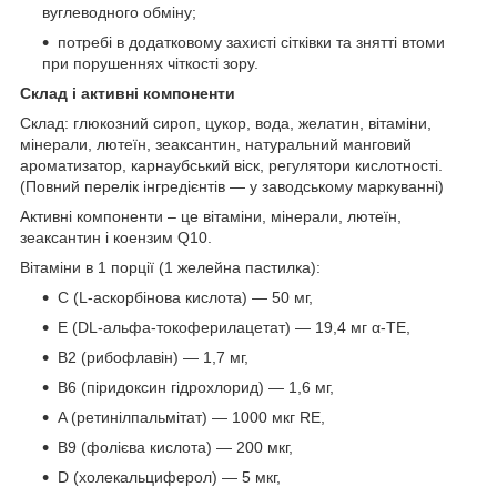
вуглеводного обміну;
потребі в додатковому захисті сітківки та знятті втоми
при порушеннях чіткості зору.
Склад і активні компоненти
Склад: глюкозний сироп, цукор, вода, желатин, вітаміни,
мінерали, лютеїн, зеаксантин, натуральний манговий
ароматизатор, карнаубський віск, регулятори кислотності.
(Повний перелік інгредієнтів — у заводському маркуванні)
Активні компоненти – це вітаміни, мінерали, лютеїн,
зеаксантин і коензим Q10.
Вітаміни в 1 порції (1 желейна пастилка):
C (L-аскорбінова кислота) — 50 мг,
E (DL-альфа-токоферилацетат) — 19,4 мг α-TE,
B2 (рибофлавін) — 1,7 мг,
B6 (піридоксин гідрохлорид) — 1,6 мг,
A (ретинілпальмітат) — 1000 мкг RE,
B9 (фолієва кислота) — 200 мкг,
D (холекальциферол) — 5 мкг,