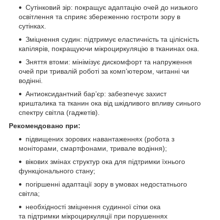
Сутінковий зір: покращує адаптацію очей до низького
освітлення та сприяє збереженню гостроти зору в
сутінках.
Зміцнення судин: підтримує еластичність та цілісність
капілярів, покращуючи мікроциркуляцію в тканинах ока.
Зняття втоми: мінімізує дискомфорт та напруження
очей при тривалій роботі за комп’ютером, читанні чи
водінні.
Антиоксидантний бар’єр: забезпечує захист
кришталика та тканин ока від шкідливого впливу синього
спектру світла (гаджетів).
Рекомендовано при:
підвищених зорових навантаженнях (робота з
моніторами, смартфонами, тривале водіння);
вікових змінах структур ока для підтримки їхнього
функціонального стану;
погіршенні адаптації зору в умовах недостатнього
світла;
необхідності зміцнення судинної сітки ока
та підтримки мікроциркуляції при порушеннях