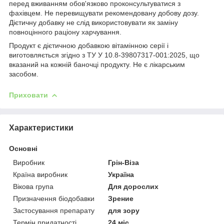
перед вживанням обов'язково проконсультуватися з
фахівцем. Не перевищувати рекомендовану добову дозу.
Дієтичну добавку не слід використовувати як заміну
повноцінного раціону харчування.
Продукт є дієтичною добавкою вітамінною серії і
виготовляється згідно з ТУ У 10.8-39807317-001:2025, що
вказаний на кожній баночці продукту. Не є лікарським
засобом.
Приховати
Характеристики
Основні
Виробник
Грін-Віза
Країна виробник
Україна
Вікова група
Для дорослих
Призначення біодобавки
Зрение
Застосування препарату
для зору
Термін придатності
24 міс