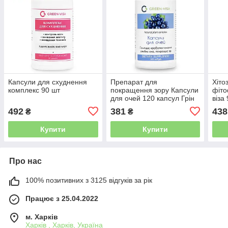
Капсули для схуднення
Препарат для
Хіто
комплекс 90 шт
покращення зору Капсули
фіто
для очей 120 капсул Грін
віза
віза
492
381
438
₴
₴
Купити
Купити
Про нас
100% позитивних з 3125 відгуків за рік
Працює з 25.04.2022
м. Харків
Харків , Харків, Україна