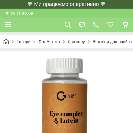
💚 Ми працюємо оперативно 💚
Фіто | Fito.ua
Товари
ФітоАптека
Для зору
Вітаміни для очей із