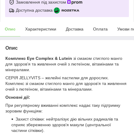
Замовлення під захистом
Доступна доставка
Опис
Характеристики
Доставка
Оплата
Умови п
Опис
Комплекс Eye Complex & Lutein
зі смаком стиглого манго
для здоров’я та живлення очей з лютеїном, вітамінами та
мінералами.
СЕРІЯ JELLYVITS – желейні пастилки для дорослих.
Комплекс зі смаком стиглого манго для здоров’я та живлення
очей з лютеїном, вітамінами та мінералами.
Основні дії:
При регулярному вживанні комплекс надає таку підтримку
зоровим функціям:
Захист сітківки: нейтралізує дію вільних радикалів та
сприяє збереженню здоров’я макули (центральної
частини сітківки).