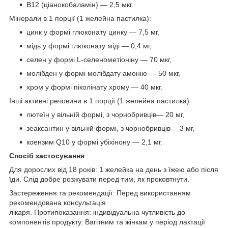
B12 (ціанокобаламін) — 2,5 мкг.
Мінерали в 1 порції (1 желейна пастилка):
цинк у формі глюконату цинку — 7,5 мг,
мідь у формі глюконату міді — 0,4 мг,
селен у формі L-селенометіоніну — 70 мкг,
молібден у формі молібдату амонію — 50 мкг,
хром у формі піколінату хрому — 40 мкг.
Інші активні речовини в 1 порції (1 желейна пастилка):
лютеїн у вільній формі, з чорнобривців— 20 мг,
зеаксантин у вільній формі, з чорнобривців— 3 мг,
коензим Q10 у формі убіхінону — 2,1 мг.
Спосіб застосування
Для дорослих від 18 років: 1 желейка на день з їжею або після
їди. Слід добре розжувати перед тим, як проковтнути.
Застереження та рекомендації: Перед використанням
рекомендована консультація
лікаря. Протипоказання: індивідуальна чутливість до
компонентів продукту. Вагітним та жінкам у період лактації