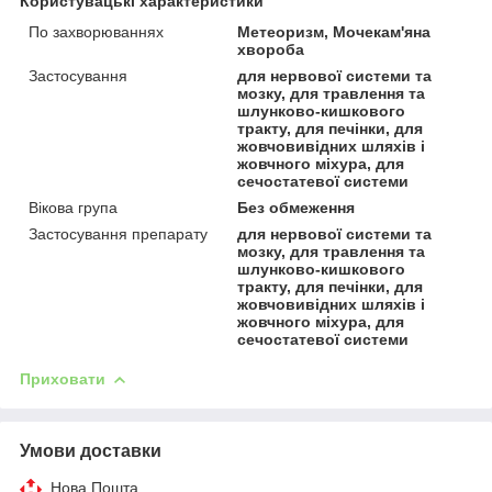
Користувацькі характеристики
По захворюваннях
Метеоризм, Мочекам'яна
хвороба
Застосування
для нервової системи та
мозку, для травлення та
шлунково-кишкового
тракту, для печінки, для
жовчовивідних шляхів і
жовчного міхура, для
сечостатевої системи
Вікова група
Без обмеження
Застосування препарату
для нервової системи та
мозку, для травлення та
шлунково-кишкового
тракту, для печінки, для
жовчовивідних шляхів і
жовчного міхура, для
сечостатевої системи
Приховати
Умови доставки
Нова Пошта