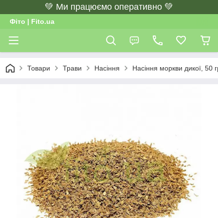
💚 Ми працюємо оперативно 💚
Фіто | Fito.ua
Товари
Трави
Насіння
Насіння моркви дикої, 50 г