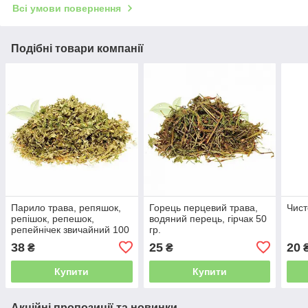
Всі умови повернення
Подібні товари компанії
Парило трава, репяшок,
Горець перцевий трава,
Чист
репішок, репешок,
водяний перець, гірчак 50
репейнічек звичайний 100
гр.
гр.
38
25
20
₴
₴
Купити
Купити
Акційні пропозиції та новинки