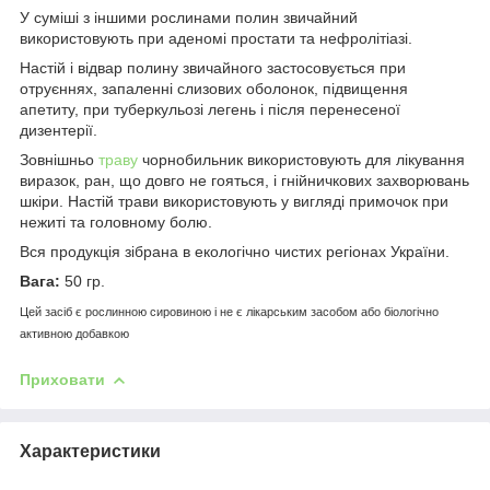
У суміші з іншими рослинами полин звичайний
використовують при аденомі простати та нефролітіазі.
Настій і відвар полину звичайного застосовується при
отруєннях, запаленні слизових оболонок, підвищення
апетиту, при туберкульозі легень і після перенесеної
дизентерії.
Зовнішньо
траву
чорнобильник використовують для лікування
виразок, ран, що довго не гояться, і гнійничкових захворювань
шкіри. Настій трави використовують у вигляді примочок при
нежиті та головному болю.
Вся продукція зібрана в екологічно чистих регіонах України.
Вага:
50 гр.
Цей засіб є рослинною сировиною і не є лікарським засобом або біологічно
активною добавкою
Приховати
Характеристики