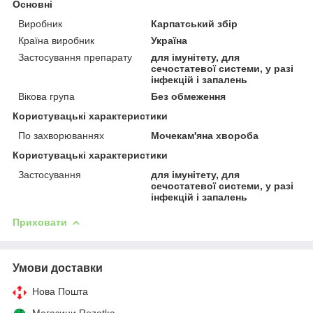
Основні
Виробник
Карпатський збір
Країна виробник
Україна
Застосування препарату
для імунітету, для
сечостатевої системи, у разі
інфекцій і запалень
Вікова група
Без обмеження
Користувацькi характеристики
По захворюваннях
Мочекам'яна хвороба
Користувацькі характеристики
Застосування
для імунітету, для
сечостатевої системи, у разі
інфекцій і запалень
Приховати
Умови доставки
Нова Пошта
Магазини Rozetka