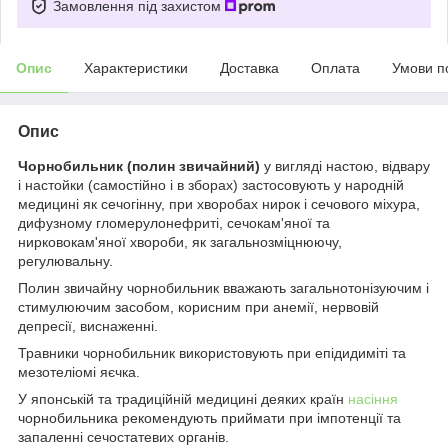
Замовлення під захистом
Опис
Характеристики
Доставка
Оплата
Умови п
Опис
Чорнобильник (полин звичайний)
у вигляді настою, відвару
і настойки (самостійно і в зборах) застосовують у народній
медицині як сечогінну, при хворобах нирок і сечового міхура,
дифузному гломерулонефриті, сечокам'яної та
нирковокам'яної хвороби, як загальнозміцнюючу,
регулювальну.
Полин звичайну чорнобильник вважають загальнотонізуючим і
стимулюючим засобом, корисним при анемії, нервовій
депресії, виснаженні.
Травники чорнобильник використовують при епідидиміті та
мезотеліомі яєчка.
У японській та традиційній медицині деяких країн
насіння
чорнобильника рекомендують приймати при імпотенції та
запаленні сечостатевих органів.