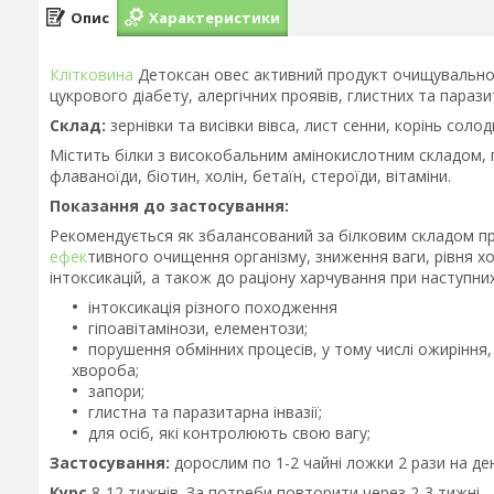
Опис
Характеристики
Клітковина
Детоксан овес активний продукт очищувальної д
цукрового діабету, алергічних проявів, глистних та паразит
Склад:
зернівки та висівки вівса, лист сенни, корінь солод
Містить білки з високобальним амінокислотним складом, 
флаваноїди, біотин, холін, бетаїн, стероїди, вітаміни.
Показання до застосування:
Рекомендується як збалансований за білковим складом пр
ефек
тивного очищення організму, зниження ваги, рівня х
інтоксикацій, а також до раціону харчування при наступних
інтоксикація різного походження
гіпоавітамінози, елементози;
порушення обмінних процесів, у тому числі ожиріння
хвороба;
запори;
глистна та паразитарна інвазії;
для осіб, які контролюють свою вагу;
Застосування:
дорослим по 1-2 чайні ложки 2 рази на де
Курс
8-12 тижнів. За потреби повторити через 2-3 тижні.