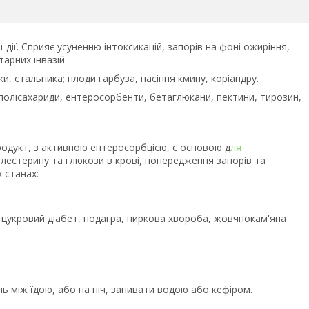
ії. Сприяє усуненню інтоксикацій, запорів на фоні ожиріння,
арних інвазій.
ки, стальника; плоди гарбуза, насіння кмину, коріандру.
полісахариди, ентеросорбенти, бетаглюкани, пектини, тирозин,
одукт, з активною ентеросорбцією, є основою д
ля
олестерину та глюкози в крові, попередження запорів та
 станах:
, цукровий діабет, подагра, ниркова хвороба, жовчнокам'яна
нь між їдою, або на ніч, запивати водою або кефіром.