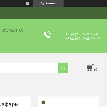
Кошик
КОСМЕТИКА
+380 (50) 538-58-80
+380 (67) 946-99-18
ікафарм