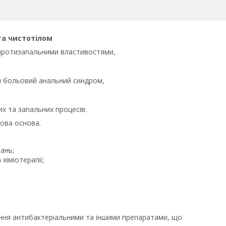
та чистотілом
протизапальними властивостями,
й больовий анальний синдром,
их та запальних процесів.
рова основа.
ань;
хіміотерапії;
вання антибактеріальними та іншими препаратами, що