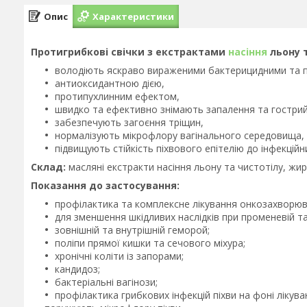
Опис
Характеристики
Протигрибкові свічки з екстрактами
насіння
льону 
володіють яскраво вираженими бактерицидними та 
антиоксидантною дією,
протипухлинним ефектом,
швидко та ефективно знімають запалення та гостри
забезпечують загоєння тріщин,
нормалізують мікрофлору вагінального середовища,
підвищують стійкість піхвового епітелію до інфекційн
Склад:
масляні екстракти насіння льону та чистотілу, жи
Показання до застосування:
профілактика та комплексне лікування онкозахворюв
для зменшення шкідливих наслідків при променевій та 
зовнішній та внутрішній геморой;
поліпи прямої кишки та сечового міхура;
хронічні коліти із запорами;
кандидоз;
бактеріальні вагінози;
профілактика грибкових інфекцій піхви на фоні ліку