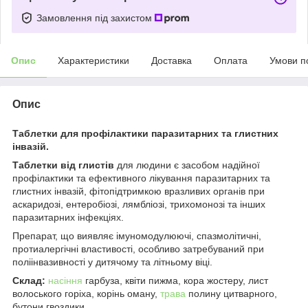
Замовлення під захистом
Опис
Характеристики
Доставка
Оплата
Умови п
Опис
Таблетки для профілактики паразитарних та глистних
інвазій.
Таблетки від глистів
для людини є засобом надійної
профілактики та ефективного лікування паразитарних та
глистних інвазій, фітопідтримкою вразливих органів при
аскаридозі, ентеробіозі, лямбліозі, трихомонозі та інших
паразитарних інфекціях.
Препарат, що виявляє імуномодулюючі, спазмолітичні,
протиалергічні властивості, особливо затребуваний при
поліінвазивності у дитячому та літньому віці.
Склад:
насіння
гарбуза, квіти пижма, кора жостеру, лист
волоського горіха, корінь оману,
трава
полину цитварного,
бутони гвоздики.