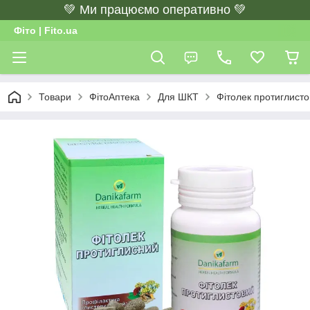
💚 Ми працюємо оперативно 💚
Фіто | Fito.ua
Товари
ФітоАптека
Для ШКТ
Фітолек протиглисто