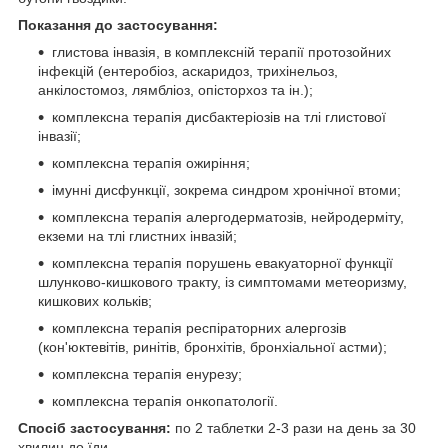
Показання до застосування:
глистова інвазія, в комплексній терапії протозойних
інфекцій (ентеробіоз, аскаридоз, трихінельоз,
анкілостомоз, лямбліоз, опісторхоз та ін.);
комплексна терапія дисбактеріозів на тлі глистової
інвазії;
комплексна терапія ожиріння;
імунні дисфункції, зокрема синдром хронічної втоми;
комплексна терапія алергодерматозів, нейродерміту,
екземи на тлі глистних інвазій;
комплексна терапія порушень евакуаторної функції
шлунково-кишкового тракту, із симптомами метеоризму,
кишкових кольків;
комплексна терапія респіраторних алергозів
(кон'юктевітів, ринітів, бронхітів, бронхіальної астми);
комплексна терапія енурезу;
комплексна терапія онкопатології.
Спосіб застосування:
по 2 таблетки 2-3 рази на день за 30
хвилин до їди.