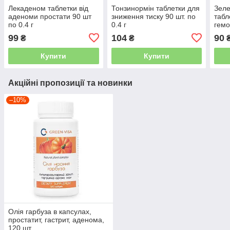
Лекаденом таблетки від
Тонзинормін таблетки для
Зеле
аденоми простати 90 шт
зниження тиску 90 шт. по
табл
по 0.4 г
0.4 г
гемо
99
104
90
₴
₴
Купити
Купити
Акційні пропозиції та новинки
–10%
Олія гарбуза в капсулах,
простатит, гастрит, аденома,
120 шт.