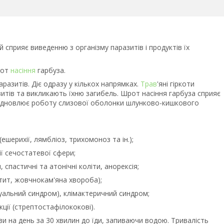
сприяє виведенню з організму паразитів і продуктів їх
рот
насіння
гарбуза.
разитів. Діє одразу у кількох напрямках.
Трав
'яні гіркоти
итів та викликають їхню загибель. Шрот насіння гарбуза сприяє
 відновлює роботу слизової оболонки шлунково-кишкового
(ешерихії, лямбліоз, трихомоноз та ін.);
ії сечостатевої сфери;
, спастичні та атонічні коліти, анорексія;
тит, жовчнокам'яна хвороба);
уальний синдром), клімактеричний синдром;
кції (стрептостафілококові).
зи на день за 30 хвилин до їди, запиваючи водою. Тривалість