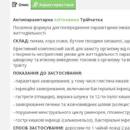
Опис
Характеристики
Антипаразитарна
клітковина
Трійчатка
Посилена формула для попередження паразитарних інвазій 
життєдіяльності.
СКЛАД:
пижма, кора осики, бутони гвоздики запашної, ш
Ефективний комплексний засіб для захисту організму від па
створюють несприятливі умови для життєдіяльності параз
швидкому та м'якому виведенню токсинів з організму та
тракту.
ПОКАЗАННЯ ДО ЗАСТОСУВАННЯ:
- паразитарні захворювання, у тому числі глистяна інвазія 
- інфекційні захворювання, включаючи бактеріальні інфекц
- гастрити (гіпацидні), виразка шлунка та 12-ти палої кишки
- захворювання печінки та жовчовивідних шляхів (холецис
- порушення менструального циклу (аменорея, гіпоменстр
- гострі кишкові інфекції (сальмонельоз), бактеріальні інфе
СПОСІБ ЗАСТОСУВАННЯ:
дорослим по 1 чайній ложці 2 ра