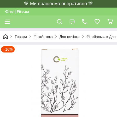
💚 Ми працюємо оперативно 💚
Фіто | Fito.ua
Товари
ФітоАптека
Для печінки
Фітобальзам Для 
–10%