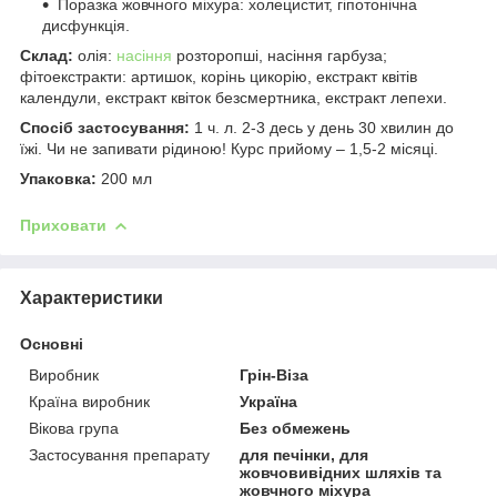
Поразка жовчного міхура: холецистит, гіпотонічна
дисфункція.
Склад:
олія:
насіння
розторопші, насіння гарбуза;
фітоекстракти: артишок, корінь цикорію, екстракт квітів
календули, екстракт квіток безсмертника, екстракт лепехи.
Спосіб застосування:
1 ч. л. 2-3 десь у день 30 хвилин до
їжі. Чи не запивати рідиною! Курс прийому – 1,5-2 місяці.
Упаковка:
200 мл
Приховати
Характеристики
Основні
Виробник
Грін-Віза
Країна виробник
Україна
Вікова група
Без обмежень
Застосування препарату
для печінки, для
жовчовивідних шляхів та
жовчного міхура