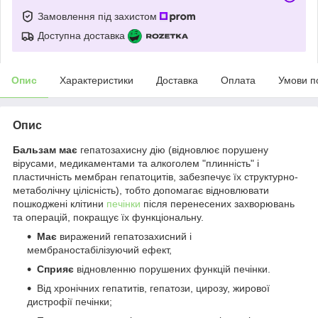
Замовлення під захистом
Доступна доставка
Опис
Характеристики
Доставка
Оплата
Умови п
Опис
Бальзам має
гепатозахисну дію (відновлює порушену
вірусами, медикаментами та алкоголем "плинність" і
пластичність мембран гепатоцитів, забезпечує їх структурно-
метаболічну цілісність), тобто допомагає відновлювати
пошкоджені клітини
печінки
після перенесених захворювань
та операцій, покращує їх функціональну.
Має
виражений гепатозахисний і
мембраностабілізуючий ефект,
Сприяє
відновленню порушених функцій печінки.
Від хронічних гепатитів, гепатози, цирозу, жирової
дистрофії печінки;