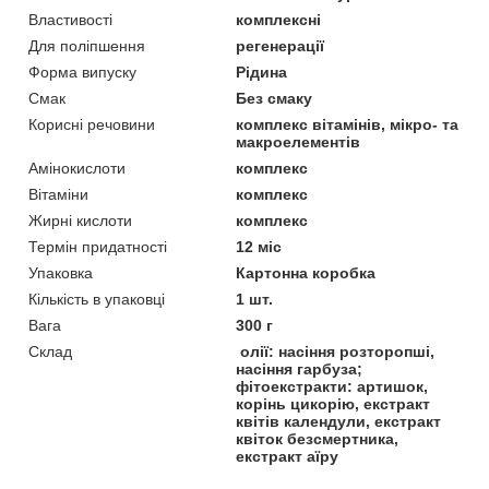
Властивості
комплексні
Для поліпшення
регенерації
Форма випуску
Рідина
Смак
Без смаку
Корисні речовини
комплекс вітамінів, мікро- та
макроелементів
Амінокислоти
комплекс
Вітаміни
комплекс
Жирні кислоти
комплекс
Термін придатності
12 міс
Упаковка
Картонна коробка
Кількість в упаковці
1 шт.
Вага
300 г
Склад
олії: насіння розторопші,
насіння гарбуза;
фітоекстракти: артишок,
корінь цикорію, екстракт
квітів календули, екстракт
квіток безсмертника,
екстракт аїру