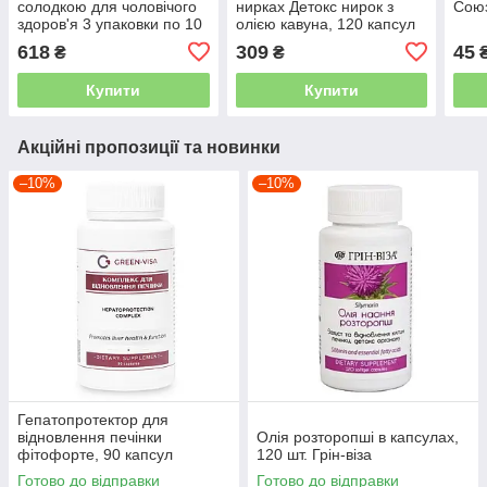
солодкою для чоловічого
нирках Детокс нирок з
Сою
здоров'я 3 упаковки по 10
олією кавуна, 120 капсул
шт
618
309
45
₴
₴
Купити
Купити
Акційні пропозиції та новинки
–10%
–10%
Гепатопротектор для
відновлення печінки
Олія розторопші в капсулах,
фітофорте, 90 капсул
120 шт. Грін-віза
Готово до відправки
Готово до відправки