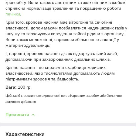
кровообігу. Вони також є апетитним та жовчогінним засобом,
сприяючи нормалізації травлення та покращенню роботи
печінки
.
Крім того, кропове насіння має вітрогонні та сечогінні
властивості, допомагаючи позбавлятися надлишкових газів у
шлунку та заохочуючи виведення зайвої рідини з організму.
Вони також молокогінні, сприяючи збільшенню лактації у
матерів-годувальниць.
І, нарешті, кропове насіння діє як відхаркувальний засіб,
допомагаючи при захворюваннях дихальних шляхів.
Кріпне насіння - це справжня скарбниця корисних
властивостей, які з тисячоліттями допомагають людям
підтримувати здоров'я та бадьорість.
Вага:
100 гр.
Цей засіб є рослинною сировиною і не є лікарським засобом або біологічно
активною добавкою
Приховати
Характеристики