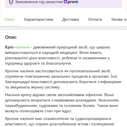
Замовлення під захистом
Опис
Характеристики
Доставка
Оплата
Умови п
Опис
Кріп
насіння
- дивовижний природний засіб, що широко
використовується в народній медицині. Вони мають
різноманітні цінні властивості, роблячи їх незамінними у
підтримці здоров'я та благополуччя.
Кропне насіння застосовується як протизапальний засіб,
сприяючи пом'якшенню запальних процесів в організмі. Їхні
бактерицидні властивості допомагають боротися з інфекціями
та зміцнюють імунну систему.
Насіння кропу відоме своїм заспокійливим ефектом. Вони
допомагають впоратися з нервовими розладами, безсонням,
перезбудженням, судомами та головним болем. Також вони
можуть полегшувати стан при ядусі.
Кропне насіння має спазмолітичні та судинорозширюючі
властивості, що сприяє розслабленню м'язів і поліпшенню