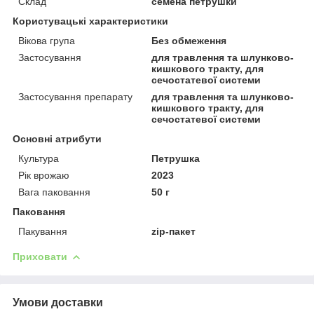
Склад
семена петрушки
Користувацькі характеристики
Вікова група
Без обмеження
Застосування
для травлення та шлунково-
кишкового тракту, для
сечостатевої системи
Застосування препарату
для травлення та шлунково-
кишкового тракту, для
сечостатевої системи
Основні атрибути
Культура
Петрушка
Рік врожаю
2023
Вага паковання
50 г
Паковання
Пакування
zip-пакет
Приховати
Умови доставки