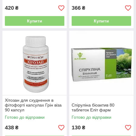
420
366
₴
₴
Купити
Купити
Хітозан для схуднення в
фітофорті капсулах Грін віза
Спіруліна біоактив 80
90 капсул
таблеток Еліт фарм
Готово до відправки
Готово до відправки
438
130
₴
₴